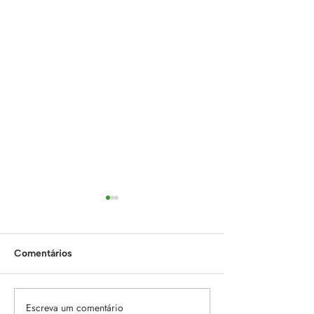
Comentários
Escreva um comentário
Torna-te um Mini
O Impacto das