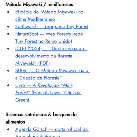
Método Miyawaki / miniflorestas
Eficácia do Método Miyawaki no 
clima Mediterrâneo
Earthwatch — programa Tiny Forest
NatureScot — Wee Forests (rede 
Tiny Forest no Reino Unido)
ICLEI (2024) — “Diretrizes para o 
desenvolvimento da floresta 
Miyawaki” (PDF)
SUGi — “O Método Miyawaki para 
a Criação de Floresta”
Livro — 
A Revolução “Mini-
Forest”
 (Hannah Lewis, Chelsea 
Green)
Sistemas sintrópicos & bosques de 
alimentos
Agenda Götsch — portal oficial da 
Agricultura Sintrópica