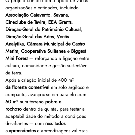
O projeto contou com o apoio de várias 
organizações e entidades, incluindo 
Associação Catavento
, 
Savana
, 
Cineclube de Tavira
, 
EEA Grants
, 
Direção‑Geral do Património Cultural
, 
Direção‑Geral das Artes
, 
Ventis 
Analytika
, 
Câmara Municipal de Castro 
Marim
, 
Cooperativa Sulitanea
 e 
Biggest 
Mini Forest
 — reforçando a ligação entre 
cultura, comunidade e gestão sustentável 
da terra.
Após a criação inicial de 400 m² 
da
floresta comestível 
em solo argiloso e 
compacto, avançou‑se em paralelo com 
50 m²
 num terreno 
pobre e 
rochoso
 dentro da quinta, para testar a 
adaptabilidade do método a condições 
desafiantes — com 
resultados 
surpreendentes
 e aprendizagens valiosas.