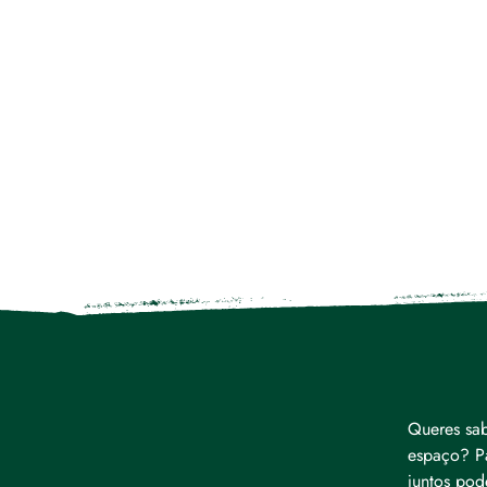
Queres sab
espaço? Pa
juntos pod