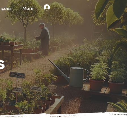
nções
More
s