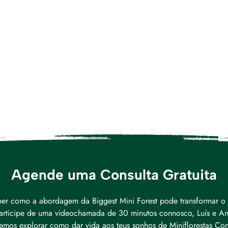
Agende uma Consulta Gratuita
er como a abordagem da Biggest Mini Forest pode transformar o 
rticipe de uma videochamada de 30 minutos connosco, Luís e An
emos explorar como dar vida aos teus sonhos de Miniflorestas Com