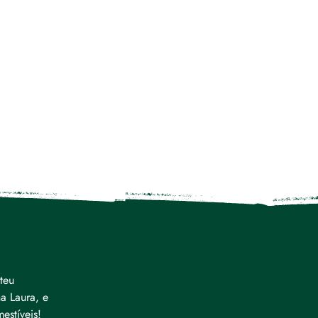
teu
a Laura, e
estíveis!